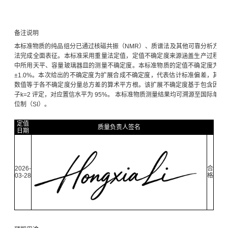
备注说明
本标准物质的纯品组分已通过核磁共振（NMR）、质谱法及其他可靠分析方
法完成全面表征。本标准采用重量法定值，定值不确定度来源涵盖生产过程
中所用天平、容量玻璃器皿的测量不确定度。本标准物质的定值不确定度为
±1.0%。本次给出的不确定度为扩展合成不确定度，代表估计标准偏差，其
数值等于各不确定度分量总方差的算术平方根。该扩展不确定度基于包含因
子k=2 评定，对应置信水平为 95%。 本标准物质测量结果均可溯源至国际单
位制（SI）。
定值
质量负责人签名
日期
2026-
合
03-28
格