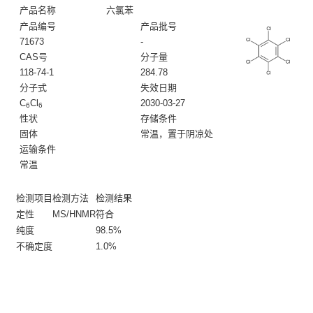
产品名称
六氯苯
产品编号
产品批号
71673
-
CAS号
分子量
118-74-1
284.78
分子式
失效日期
C
Cl
2030-03-27
6
6
性状
存储条件
固体
常温，置于阴凉处
运输条件
常温
检测项目
检测方法
检测结果
定性
MS/HNMR
符合
纯度
98.5%
不确定度
1.0%