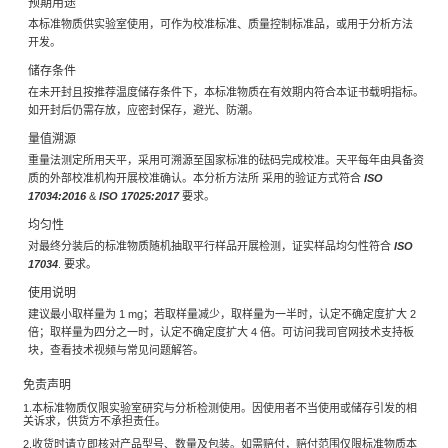
预期用途
本标准物质供实验室使用，可作为校准标准、质量控制标准品，或用于分析方法
开发。
储存条件
在未开封且按推荐温度储存条件下，本标准物质在有效期内符合本证书载明指标。
如开封后仍需存放，应密封保存，避光、防潮。
量值溯源
重量法测定所用天平，采用可溯源至国家标准的砝码完成校准。天平每年由具备资
质的外部校准机构开展校准确认。本分析方法所 采用的验证方式符合
ISO
17034:2016
&
ISO 17025:2017
要求。
均匀性
对最终分装后的标准物质随机抽取平行样品开展检测，证实样品均匀性符合
ISO
17034
. 要求。
使用说明
建议最小取样量为 1 mg；若取样量减少，取样量为一半时，认定不确定度扩大 2
倍；取样量为四分之一时，认定不确定度扩大 4 倍。可访问我司官网技术支持板
块，查看技术视频与常见问题解答。
免责声明
1.本标准物质仅限实验室研究与分析检测使用。因使用者不当使用或储存引发的相
关诉求，供货方不承担责任。
2.收货时请立即核对产品型号、数量及包装。如需赔付，赔付范围仅限标准物质本