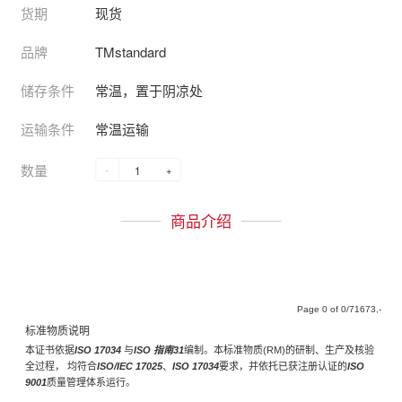
货期
现货
品牌
TMstandard
储存条件
常温，置于阴凉处
运输条件
常温运输
数量
-
+
商品介绍
Page
of
/71673,-
标准物质说明
本证书依据
ISO 17034
与
ISO 指南31
编制。本标准物质(RM)的研制、生产及核验
全过程， 均符合
ISO/IEC 17025
、
ISO 17034
要求，并依托已获注册认证的
ISO
9001
质量管理体系运行。