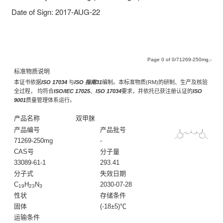
Date of Sign: 2017-AUG-22
Page
of
/71269-250mg,-
标准物质说明
本证书依据
ISO 17034
与
ISO 指南31
编制。本标准物质(RM)的研制、生产及核验
全过程， 均符合
ISO/IEC 17025
、
ISO 17034
要求，并依托已获注册认证的
ISO
9001
质量管理体系运行。
产品名称
双甲脒
产品编号
产品批号
71269-250mg
-
CAS号
分子量
33089-61-1
293.41
分子式
失效日期
C
H
N
2030-07-28
19
23
3
性状
存储条件
固体
(-18±5)℃
运输条件