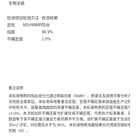
生物冰袋
检测项目
检测方法
检测结果
定性
MS/HNMR
符合
纯度
96.9%
不确定度
1.0%
备注说明
本标准物质的纯品组分已通过核磁共振（NMR）、质谱法及其他可靠分析方
法完成全面表征。本标准采用重量法定值，定值不确定度来源涵盖生产过程
中所用天平、容量玻璃器皿的测量不确定度。本标准物质的定值不确定度为
±1.0%。本次给出的不确定度为扩展合成不确定度，代表估计标准偏差，其
数值等于各不确定度分量总方差的算术平方根。该扩展不确定度基于包含因
子k=2 评定，对应置信水平为 95%。 本标准物质测量结果均可溯源至国际单
位制（SI）。