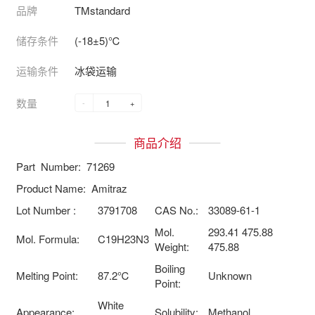
品牌
TMstandard
储存条件
(-18±5)℃
运输条件
冰袋运输
数量
-
+
商品介绍
Part Number: 71269
Product Name: Amitraz
Lot Number :
3791708
CAS No.:
33089-61-1
Mol.
293.41 475.88
Mol. Formula:
C19H23N3
Weight:
475.88
Boiling
Melting Point:
87.2℃
Unknown
Point:
White
Appearance:
Solubility:
Methanol