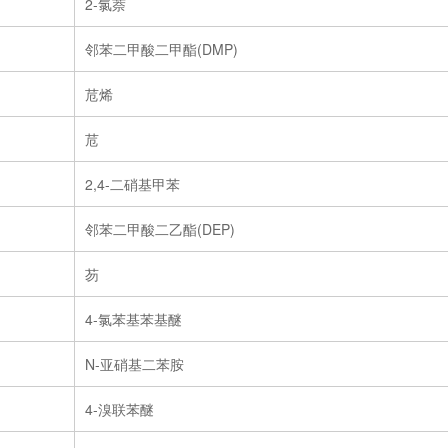
2-氯萘
邻苯二甲酸二甲酯(DMP)
苊烯
苊
2,4-二硝基甲苯
邻苯二甲酸二乙酯(DEP)
芴
4-氯苯基苯基醚
N-亚硝基二苯胺
4-溴联苯醚