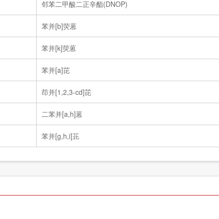
邻苯二甲酸二正辛酯(DNOP)
苯并[b]荧蒽
苯并[k]荧蒽
苯并[a]芘
茚并[1,2,3-cd]芘
二苯并[a,h]蒽
苯并[g,h,i]苝