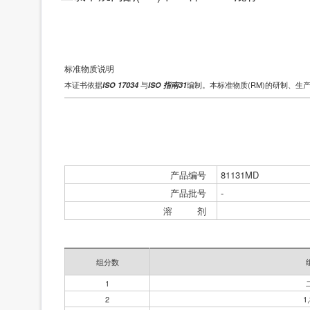
标准物质说明
本证书依据
与
编制。本标准物质(RM)的研制、生
ISO 17034
ISO 指南31
产品编号
81131MD
产品批号
-
溶 剂
组分数
1
2
1