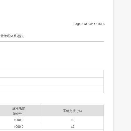
Page
of
/81131MD,-
质量管理体系运行。
标准浓度
不确定度 (%)
(μg/mL)
1000.0
±2
1000.0
±2