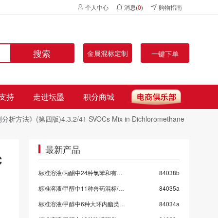
个人中心
消息(
0
)
购物指南
搜索
金属混标定制
一键下单
支持
走进坛墨
积分商城
版)4.3.2/41 SVOCs Mix in Dichloromethane
最新产品
C
标准溶液/丙酮中24种氯苯和有机氯混标
84038b
标准溶液/甲醇中11种兽药混标/SN/T 5724-2025-9
84035a
标准溶液/甲醇中6种大环内酯类抗生素混标/SN/T 5724-2025-8/保质期6个月
84034a