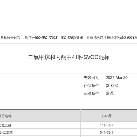
产及核验全过程， 均符合
、
要求，并依托已获注册认证的
ISO/IEC 17025
ISO 17034
ISO 9001
二氯甲烷和丙酮中41种SVOC混标
失效日期
2027-Mar-20
存储条件
(2-8)℃
运输条件
常温
组分名称
CAS号
二氯乙醚
111-44-4
,3-二氯苯
541-73-1