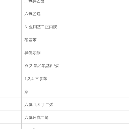
二氯异乙醚
六氯乙烷
N-亚硝基二正丙胺
硝基苯
异佛尔酮
双(2-氯乙氧基)甲烷
1,2,4-三氯苯
萘
六氯-1,3-丁二烯
六氯环戊二烯