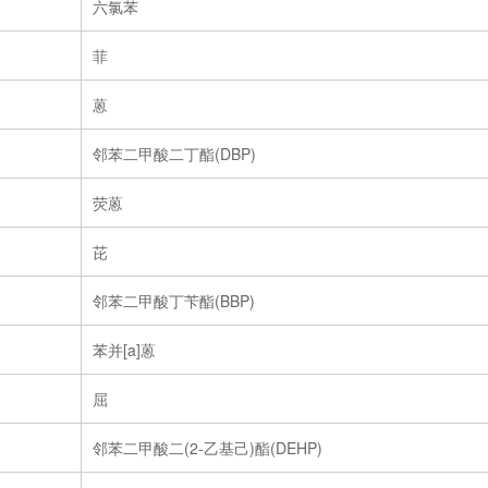
六氯苯
菲
蒽
邻苯二甲酸二丁酯(DBP)
荧蒽
芘
邻苯二甲酸丁苄酯(BBP)
苯并[a]蒽
屈
邻苯二甲酸二(2-乙基己)酯(DEHP)