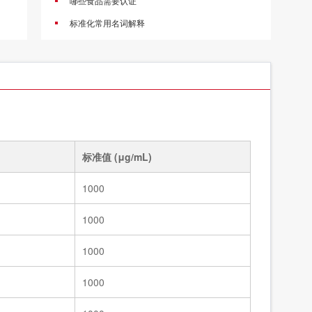
哪些食品需要认证
标准溶液/乙酸乙酯中53种农药混标/2026国抽农残/GB 23200.113-2026
83995a
标准化常用名词解释
标准溶液/5种四环素类固体混标/NY/T 4870-2025
83991
标准溶液/甲醇中7种大环内酯类混标/NY/T 4870-2025
83990a
标准值 (μg/mL)
1000
1000
1000
1000