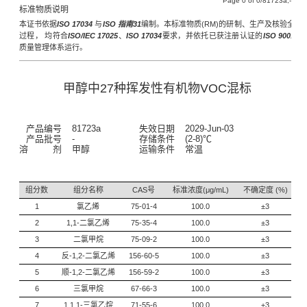
Page
of
/81723a,-
标准物质说明
本证书依据
ISO 17034
与
ISO 指南31
编制。本标准物质(RM)的研制、生产及核验全
过程， 均符合
ISO/IEC 17025
、
ISO 17034
要求，并依托已获注册认证的
ISO 9001
质量管理体系运行。
甲醇中27种挥发性有机物VOC混标
产品编号
81723a
失效日期
2029-Jun-03
产品批号
-
存储条件
(2-8)℃
溶 剂
甲醇
运输条件
常温
组分数
组分名称
CAS号
标准浓度(μg/mL)
不确定度 (%)
1
氯乙烯
75-01-4
100.0
±3
2
1,1-二氯乙烯
75-35-4
100.0
±3
3
二氯甲烷
75-09-2
100.0
±3
4
反-1,2-二氯乙烯
156-60-5
100.0
±3
5
顺-1,2-二氯乙烯
156-59-2
100.0
±3
6
三氯甲烷
67-66-3
100.0
±3
7
1,1,1-三氯乙烷
71-55-6
100.0
±3