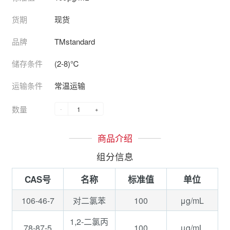
货期
现货
品牌
TMstandard
储存条件
(2-8)℃
运输条件
常温运输
数量
-
+
商品介绍
组分信息
CAS号
名称
标准值
单位
106-46-7
100
μg/mL
对二氯苯
1,2-二氯丙
78-87-5
100
μg/mL