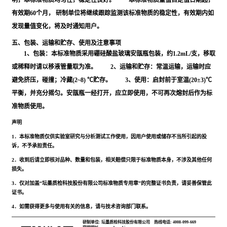
明，本标准物质均匀性，稳定性良好。 本标准物质量值自定值日期起，
有效期60个月， 研制单位将继续跟踪监测该标准物质的稳定性，有效期内如
发现量值变化，将及时通知用户。
五、包装、运输和贮存、使用及注意事项
1、包装：本标准物质采用硼硅酸盐玻璃安瓿瓶包装，约1.2mL/支，移取
或稀释时请以移液管量取为准。 2、运输和贮存：常温运输，运输时应
避免挤压，碰撞；冷藏(2~8) ℃贮存。 3、使用：启封前于室温(20±3)℃
平衡，并充分摇匀。安瓿瓶一经打开，应立即使用，不可再次熔封后作为标
准物质使用。
声明
1．本标准物质仅供实验室研究与分析测试工作使用，因用户使用或储存不当所引起的投
诉，不予承担责任。
2．收到后请立即核对品种、数量和包装，相关赔偿只限于标准物质本身，不涉及其他任何
损失。
3．仅对加盖“坛墨质检科技股份有限公司标准物质专用章”的完整证书负责，请妥善保管此
证书。
4．如需获得更多与使用有关的信息，请与技术咨询部门联系。
研制单位: 坛墨质检科技股份有限公司
热线电话: 4008-099-669