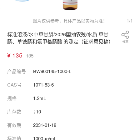
1
/
1
图片仅供参考，具体产品以实物为准！
标准溶液/水中草甘膦/2026国抽农残/水质 草甘
膦、草铵膦和氨甲基膦酸 的测定（征求意见稿）
分享
¥ 135
135
产品编号
BW900145-1000-L
CAS号
1071-83-6
规格
1.2mL
库存数
≥10
有效期
2031-01-18
标准值
1000μg/mL