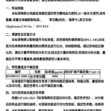
溯源或作为标准储备溶液，通过逐级稀释配制成各种工作用标准溶液等。
一、样品制备
本标准物质以纯度经准确定值的草甘膦纯品为原料,以一级水为溶剂,采用
重量-容量法准确配制而成。 草甘膦(别名： 镇草宁),英文名称：
Glyphosate,CAS No. ：1071-83-6
二、溯源性及定值方法
本标准物质以配制值作为标准值，采用液相色谱质谱法(HPLC-MS)对本
批次标准物质和质量控制对照样品进行比对，核验配制值。通过采用经过确
认的、满足计量学特性的分析方法,经法定计量机构检定/校准的分析仪器、量
器及天平等计量器具,确保量值溯源至SI基本单位。
三、特性量值及不确定度
编号
名称
标准值(μg/mL)
相对扩展不确定度(%)(
k
=2)
BW900145-1000-L
1000
2
水中草甘膦
标准值的不确定度综合考虑了原料纯度定值结果，制备过程，量值核验
以及均匀性，稳定性等引入的不确定度分量。
四、均匀性检验及稳定性考察
依据JJF1343-2022《标准物质的定值及均匀性、稳定性评估》，对分装
后的样品进行随机抽样，对溶液浓度进行均匀性检验，稳定性考察。结果表